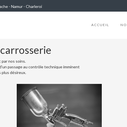
ache - Namur - Charleroi
ACCUEIL
NO
 carrosserie
 par nos soins.
d'un passage au contrôle technique imminent
 plus désireux.