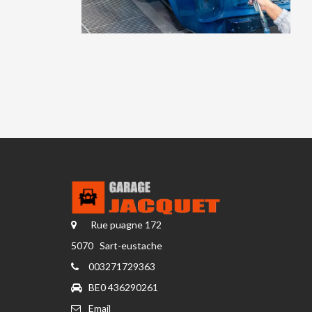
Rue puagne 172
5070 Sart-eustache
003271729363
BE0 436290261
Email