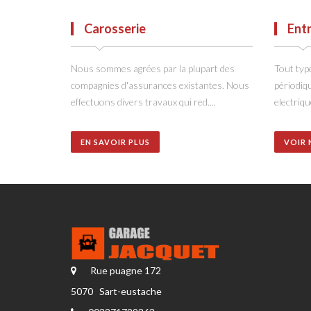
Ent
Carosserie
Tout type
Nous sommes agrées par la plupart des
périodiq
compagnies d'assurances existantes. Nous
electrique
effectuons divers travaux qui red....
VOIR 
EN SAVOIR PLUS
Rue puagne 172
5070 Sart-eustache