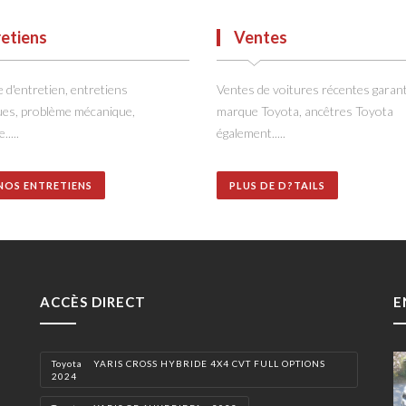
retiens
Ventes
 d'entretien, entretiens
Ventes de voitures récentes garant
ues, problème mécanique,
marque Toyota, ancêtres Toyota
.....
également.....
NOS ENTRETIENS
PLUS DE D?TAILS
ACCÈS DIRECT
E
Toyota YARIS CROSS HYBRIDE 4X4 CVT FULL OPTIONS
2024