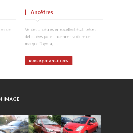
Ancêtres
ies de
Ventes ancêtres en excellent état, pièces
détachées pour anciennes voiture de
marque Toyota, .....
RUBRIQUE ANCÊTRES
N IMAGE