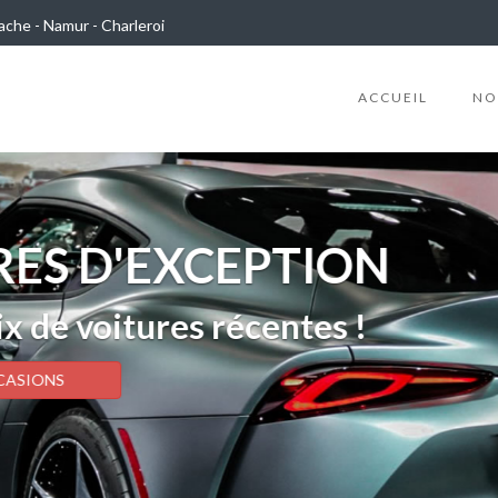
ache - Namur - Charleroi
ACCUEIL
NO
ES D'EXCEPTION
x de voitures récentes !
CASIONS