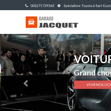
003271729363
Spécialiste Toyota à Sart-Eust
VOITUR
Grand choi
VOIR NOS OC