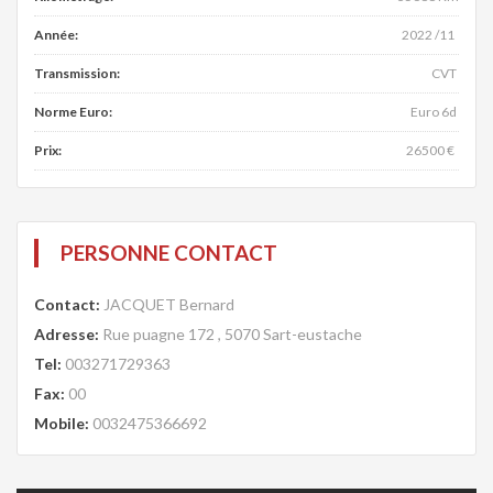
Année:
2022 /11
Transmission:
CVT
Norme Euro:
Euro 6d
Prix:
26500 €
PERSONNE CONTACT
Contact:
JACQUET Bernard
Adresse:
Rue puagne 172 , 5070 Sart-eustache
Tel:
003271729363
Fax:
00
Mobile:
0032475366692