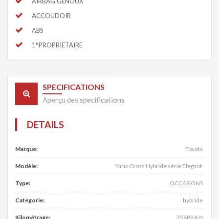
AIRBAG GENOUX
ACCOUDOIR
ABS
1°PROPRIETAIRE
SPECIFICATIONS
Aperçu des specifications
DETAILS
Marque:
Toyota
Modèle:
Yaris Cross Hybride série Elegant
Type:
OCCASIONS
Catégorie:
hybride
Kilomètrage:
35688 Km