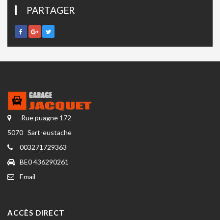
PARTAGER
Rue puagne 172
5070 Sart-eustache
003271729363
BE0 436290261
Email
ACCÈS DIRECT